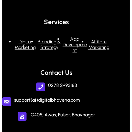
Services
App
Digital
Branding &
Affiliate
Developme
Marketing
Strategy
Marketing
nt
Contact Us
0278 2993183
support(at)digitalbhavena.com
G405, Awas, Fulsar, Bhavnagar