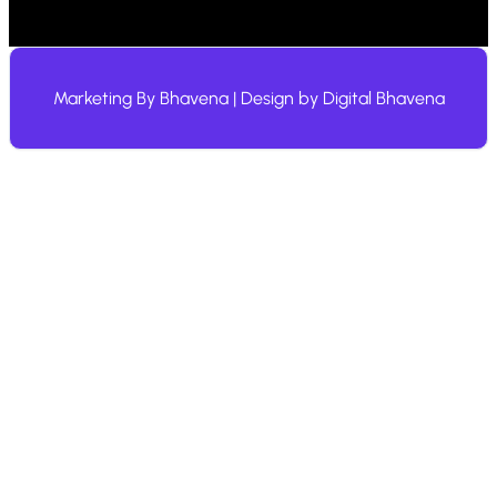
Marketing By
Bhavena
| Design by
Digital Bhavena