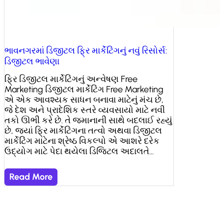
ભાવનગરમાં ડિજીટલ ફ્રિ માર્કેટિંગનું નવું રિસોર્સ:
ડિજીટલ ભાવેણા
ફ્રિ ડિજીટલ માર્કેટિંગનું અન્વેષણ Free
Marketing ડિજીટલ માર્કેટિંગ Free Marketing
એ એક આવશ્યક સાધન બનાવા માટેનું મંચ છે,
જે દેશ અને પ્રાદેશિક સ્તરે વ્યવસાયો માટે નવી
તકો ઊભી કરે છે. તે જમાનાની સાથે બદલાઈ રહ્યું
છે, જ્યાં ફ્રિ માર્કેટિંગના તત્વો અથવા ડિજીટલ
માર્કેટિંગ માટેના શ્રેષ્ઠ વિકલ્પો એ આશરે દરેક
ઉદ્યોગ માટે પેદા થયેલા ડિજિટલ અદાલતે…
Read More