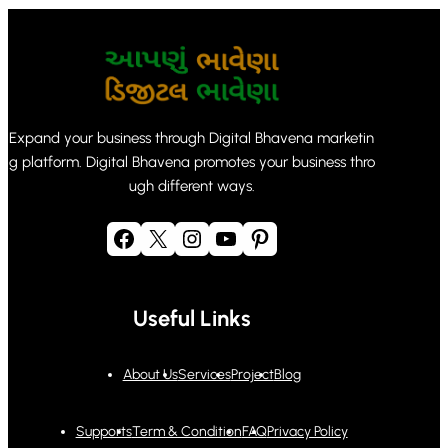
Expand your business through Digital Bhavena marketin
g platform. Digital Bhavena promotes your business thro
ugh different ways.
Facebook
X
Instagram
YouTube
Pinterest
Useful Links
About Us
Services
Project
Blog
Supports
Term & Condition
FAQ
Privacy Policy